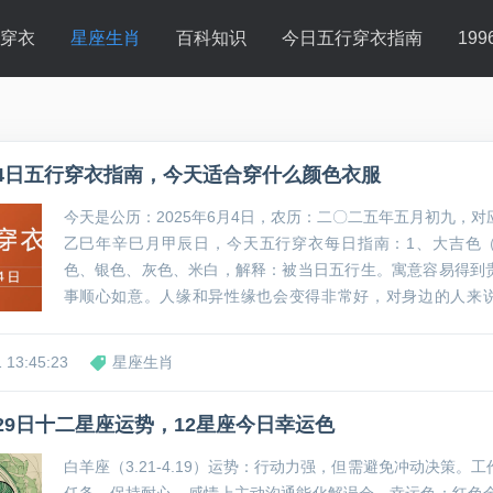
行穿衣
星座生肖
百科知识
今日五行穿衣指南
19
6月4日五行穿衣指南，今天适合穿什么颜色衣服
今天是公历：2025年6月4日，农历：二〇二五年五月初九，
乙巳年辛巳月甲辰日，今天五行穿衣每日指南：1、大吉色
色、银色、灰色、米白，解释：被当日五行生。寓意容易得到
事顺心如意。人缘和异性缘也会变得非常好，对身边的人来
力。可以借助五行的影响，充分发挥自己的才能。2、次吉色
色、咖色、棕色、褐色、橙黄，寓意：与当日五行同...
 13:45:23
星座生肖
月29日十二星座运势，12星座今日幸运色
白羊座（3.21-4.19）运势：行动力强，但需避免冲动决策。