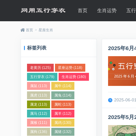
首页
生肖运势
五
首页
>
星座生肖
标签列表
2025年
老黄历
(125)
星座运势
(118)
五行穿衣
(179)
生肖运势
(180)
属鼠
(113)
属牛
(114)
属虎
(113)
属兔
(114)
2025-06-01
属龙
(113)
属蛇
(113)
属马
(112)
属羊
(112)
2025年5
属猴
(111)
属鸡
(130)
属狗
(136)
属猪
(132)