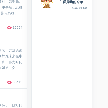
顺利，效率高。
生肖属狗的今年多
少岁
日事事顺，思维
508779
指点良机。No
升。单身者笑容
16834
情感，共筑温馨
创辉煌未来在中
生肖，作为时间
在婚姻、交友等
探讨自己与哪些
36413
期待。一段好的