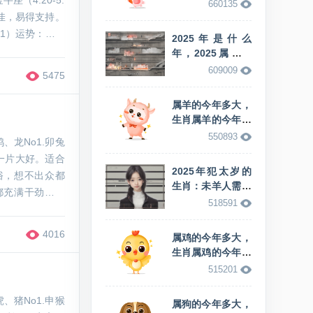
（4.20-5.
少岁
660135
佳，易得支持。
21）运势：思维
2025年是什么
单身者易遇有趣
年，2025属什么
生肖，这年的蛇命
609009
5475
怎么样
属羊的今年多大，
生肖属羊的今年多
少岁
550893
龙No1.卯兔
一片大好。适合
2025年犯太岁的
俗，想不出众都
生肖：未羊人需警
都充满干劲和热
惕运势变化
518591
关系良好，适合
4016
属鸡的今年多大，
生肖属鸡的今年多
少岁
515201
猪No1.申猴
属狗的今年多大，