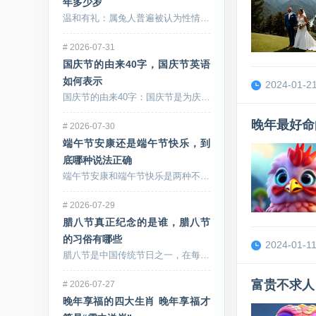
年多少岁
温和有礼：属兔人普遍被认为性情温和，待人接物十分有...
#
2026-07-31
国庆节的由来40字，国庆节英语
如何表示
2024-01-21
国庆节的由来40字：国庆节是为庆祝中华人民共和国的...
晚年最好命
#
2026-07-30
端午节安康还是端午节快乐，到
底哪种说法正确
端午节安康和端午节快乐是两种不同的祝福词语，传递着...
#
2026-07-29
腊八节真正纪念的是谁，腊八节
的习俗有哪些
2024-01-11
腊八节是中国传统节日之一，在每年农历腊月初八庆祝。...
富贵不求人
#
2026-07-27
晚年享福的四大生肖 晚年享福才