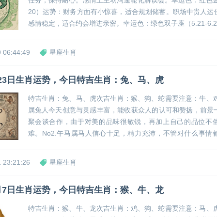
任务，保持耐心。感情上主动沟通能化解误会。幸运色：红色金牛座
20）运势：财务方面有小惊喜，适合规划储蓄。职场中贵人运
感情稳定，适合约会增进亲密。幸运色：绿色双子座（5.21-6.
敏捷，创意灵感爆发，适合推进项目。注意健康，避免熬夜。
的人。幸运色：黄色...
 06:44:49
星座生肖
4月23日生肖运势，今日特吉生肖：兔、马、虎
特吉生肖：兔、马、虎次吉生肖：猴、狗、蛇需要注意：牛、鸡、
属兔人今天创意与灵感丰富，能收获众人的认可和赞扬，前景
聚会谈合作，由于对美的品味很敏锐，再加上自己的品位不
难。No2.午马属马人信心十足，精力充沛，不管对什么事情
情，机会从四面八方涌来，果断机智的你光芒四射。此外人际
聚会。No3.寅虎属虎人今天能量爆棚，成绩和...
 23:21:26
星座生肖
12月7日生肖运势，今日特吉生肖：猴、牛、龙
特吉生肖：猴、牛、龙次吉生肖：鸡、狗、蛇需要注意：马、虎、