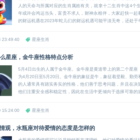
人的天命与所属对应的生肖属姓有关，就拿十二生肖中这4个生肖
年或许会鸿运当头，富贵不求人，财神永相伴，大家赶快一起
的财运机遇在2023年蛇儿们的财运机遇可能平淡无奇，还处于
淡的状态。只要大家不放弃一直在努力，那么到2024年就可迎
仅仅能够遇到好的财运机会，可以实现...
 23:49:40
星座生肖
什么星座，金牛座性格特点分析
5月4日出生的人属于金牛座。金牛座是黄道带上的第二个星座
为4月20日至5月20日。金牛座的象征是牛，象征着坚毅、勤
的人通常具有踏实务实的性格，他们善于思考问题，并且在决
他们注重安全感和稳定性，因此在生活中更倾向于选择可靠的
质享受有着强烈的欲望，同时也懂得如何努力工作来实现自己
的人在人际关系中通常是忠诚和可靠的朋友。...
 15:24:00
星座生肖
情观，水瓶座对待爱情的态度是怎样的