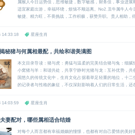
属猴人今日运势佳，思维敏捷，数字敏感，财务佳，事业进展
适宜家庭出游，幸福环绕，烦恼不顺远离。No2.丑牛属牛人今
敏捷、精力旺，不畏挑战，工作积极，获赞升职。贵人相助，得
3.辰龙属龙人今日精力旺盛，工作顺利，同事关系佳，人际提
吸引异性，恋爱机会多；有伴侣者共享甜...
 14:33:18
星座生肖
揭秘猪与何属相最配，共绘和谐美满图
本文目录导读：猪与虎：勇猛与温柔的完美结合猪与兔：细腻
小窝猪与羊：和谐共处，共享宁静时光猪与龙：互补优势，共
国悠久的传统文化中，生肖文化占据着举足轻重的地位，十二
的记录者与性格的象征，不仅深刻影响着人们的日常生活，还
人际关系中扮演着重要角色，每当岁末年初，人们总会好奇地
生肖最为契合，以期在新的一年里迎来更多的和谐与幸...
 14:03:59
星座生肖
佳夫妻配对，哪些属相适合结婚
对每个人而言都有幸福婚姻的憧憬，也都有对自己爱情的美好