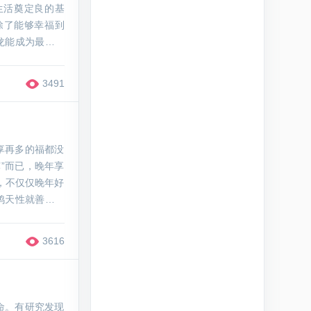
生活奠定良的基
除了能够幸福到
龙能成为最佳夫
妻配对。不仅仅
3491
享再多的福都没
”而已，晚年享
肖，不仅仅晚年好
鸡天性就善良、
还有助于他们保
3616
命。有研究发现