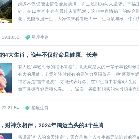
姻缘不仅仅能让情侣爱意满满，而且还能为两人温馨、幸福
础。在12生肖中存有最佳夫妻配对，这些生肖情侣们的结合
老，更能浪漫一生，大家快来看看吧！一、生肖鼠与猴、牛和
妻配对当生肖鼠与猴、牛和龙生肖人结合后，就成为了最佳夫
在感情初期就能亲身体会到心心相印的美好感觉，而且生...
 19:18:50
星座生肖
的4大生肖，晚年不仅好命且健康、长寿
有人说“年轻时候的福不算福”，意思就是人的一辈子年轻时候
有大的用处，毕竟年轻时候有的是体力享福仅是一种“蓬荜生辉
福才算是“雪中送炭”，才能代表好命。在12生肖中有这4大生
命而且拥有健康和长寿。一、诚实、善良和踏实的生肖鸡生肖
诚实和踏实，在这种优秀品质下不但能受到别人的尊敬，而且
持健康和长寿。从整体情况看，生肖鸡的抵...
 22:27:54
星座生肖
，财神永相伴，2024年鸿运当头的4个生肖
俗话常说“人的命天注定”，天命是每个人今生都无法逃过的宿