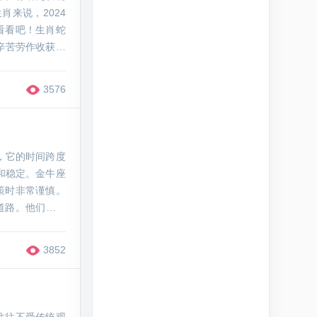
来说，2024
看看吧！生肖蛇
辛苦劳作收获平
来鸿运当头，不
3576
，它的时间跨度
劳和稳定。金牛座
策时非常谨慎。
道路。他们对物
的目标。金牛座
3852