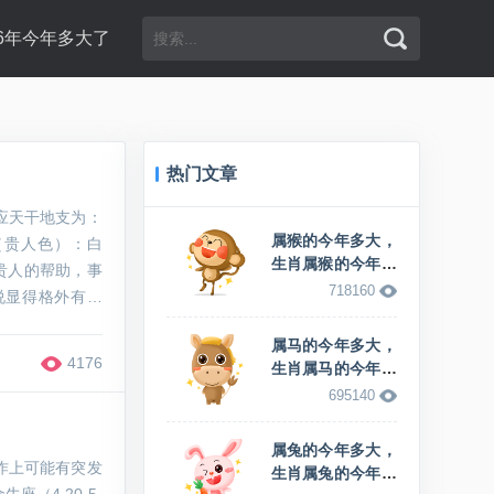
96年今年多大了
热门文章
对应天干地支为：
属猴的今年多大，
（贵人色）：白
生肖属猴的今年多
贵人的帮助，事
少岁
718160
说显得格外有魅
（合作色）：黄
属马的今年多大，
4176
生肖属马的今年多
少岁
695140
属兔的今年多大，
工作上可能有突发
生肖属兔的今年多