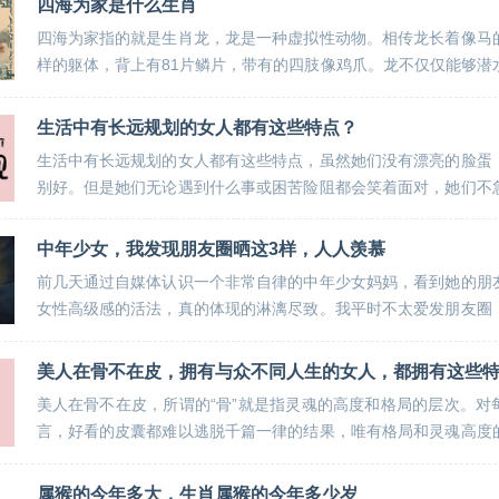
四海为家是什么生肖
四海为家指的就是生肖龙，龙是一种虚拟性动物。相传龙长着像马
样的躯体，背上有81片鳞片，带有的四肢像鸡爪。龙不仅仅能够潜
空中飞舞。简单说就是因为龙能上天入海，所以被人们称为四海为..
生活中有长远规划的女人都有这些特点？
生活中有长远规划的女人都有这些特点，虽然她们没有漂亮的脸蛋
别好。但是她们无论遇到什么事或困苦险阻都会笑着面对，她们不
优秀！01能不断学习新的技能且保持好的阅读习惯。对于女人而言..
中年少女，我发现朋友圈晒这3样，人人羡慕
前几天通过自媒体认识一个非常自律的中年少女妈妈，看到她的朋
女性高级感的活法，真的体现的淋漓尽致。我平时不太爱发朋友圈
朋好友看到说三道四，人到中年更希望自己能少点存在感，何况现在.
美人在骨不在皮，拥有与众不同人生的女人，都拥有这些
美人在骨不在皮，所谓的“骨”就是指灵魂的高度和格局的层次。对
言，好看的皮囊都难以逃脱千篇一律的结果，唯有格局和灵魂高度
你与众不同。在现实生活中，拥有与众不同人生的女人，往往都拥..
属猴的今年多大，生肖属猴的今年多少岁