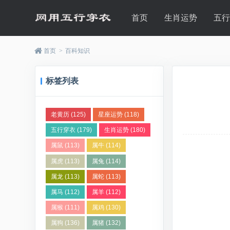
首页
生肖运势
五
首页
>
百科知识
标签列表
老黄历
(125)
星座运势
(118)
五行穿衣
(179)
生肖运势
(180)
属鼠
(113)
属牛
(114)
属虎
(113)
属兔
(114)
属龙
(113)
属蛇
(113)
属马
(112)
属羊
(112)
属猴
(111)
属鸡
(130)
属狗
(136)
属猪
(132)