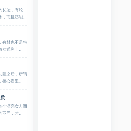
的长脸，有蛇一
水，而且还能在
.
，身材也不是特
急功近利非常的
.
友圈之后，所谓
，担心圈里的亲
..
特质
每个漂亮女人而
的不同，才能让
.