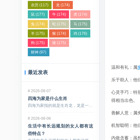
农历
(117)
龙
(174)
鼠
(177)
牛
(174)
虎
(174)
兔
(174)
蛇
(175)
马
(175)
羊
(175)
猴
(174)
鸡
(176)
狗
(175)
猪
(175)
财神
(97)
温和有礼：属
最近发表
乐于助人：他
#
2026-08-07
心灵手巧：特
四海为家是什么生肖
得相当出色。
四海为家指的就是生肖龙，龙是一种虚拟性动物。相传龙...
善解人意：属
#
2026-08-06
机智聪明：他
生活中有长远规划的女人都有这
些特点？
内敛含蓄：虽