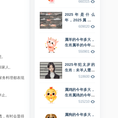
少岁
660315
2025年是什么
年，2025属什么
生肖，这年的蛇命
609020
怎么样
属羊的今年多大，
生肖属羊的今年多
少岁
550901
觉。
2025年犯太岁的
和家人。
生肖：未羊人需警
惕运势变化
518600
家务料理都表现
属鸡的今年多大，
举止。
生肖属鸡的今年多
少岁
515210
属狗的今年多大，
透，有时会显得