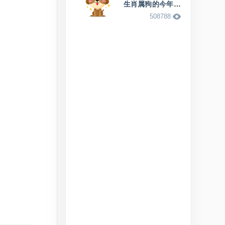
生肖属狗的今年多
少岁
508788