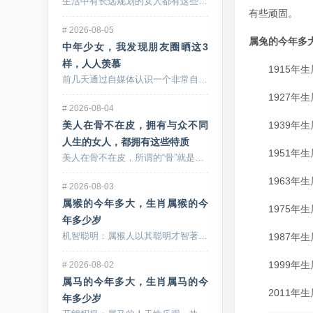
生活中有长远规划的女人都有这些特点，虽然她们没有漂...
有些顽固。
#
2026-08-05
属
兔
的今年多
中年少女，我发现朋友圈晒这3
样，人人羡慕
1915年生属
前几天通过自媒体认识一个非常自律的中年少女妈妈，看...
1927年生属
#
2026-08-04
1939年生属
美人在骨不在皮，拥有与众不同
人生的女人，都拥有这些特质
1951年生属
美人在骨不在皮，所谓的“骨”就是指灵魂的高度和格局...
1963年生属
#
2026-08-03
属猴的今年多大，生肖属猴的今
1975年生属
年多少岁
机智聪明：属猴人以其聪明才智著称，善于思考和解决问...
1987年生属
1999年生属
#
2026-08-02
属马的今年多大，生肖属马的今
2011年生属
年多少岁