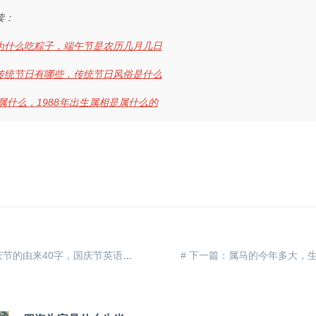
读：
为什么吃粽子，端午节是农历几月几日
传统节日有哪些，传统节日风俗是什么
年属什么，1988年出生属相是属什么的
# 上一篇：国庆节的由来40字，国庆节英语如何表示