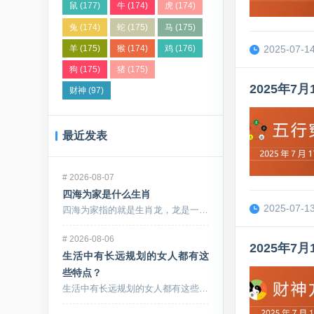
鼠
(177)
牛
(174)
虎
(174)
兔
(174)
蛇
(175)
马
(175)
羊
(175)
猴
(174)
鸡
(176)
2025-07-14
狗
(175)
猪
(175)
2025年
财神
(97)
最近发表
#
2026-08-07
四海为家是什么生肖
2025-07-13
四海为家指的就是生肖龙，龙是一种虚拟性动物。相传龙...
#
2026-08-06
2025年
生活中有长远规划的女人都有这
些特点？
生活中有长远规划的女人都有这些特点，虽然她们没有漂...