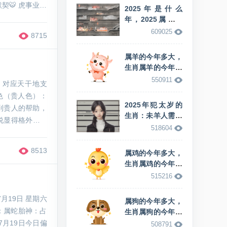
🐯 虎事业：
2025年是什么
后，先做市场调
年，2025属什么
生肖，这年的蛇命
609025
8715
怎么样
属羊的今年多大，
生肖属羊的今年多
少岁
550911
，对应天干地支
色（贵人色）：
2025年犯太岁的
到贵人的帮助，
生肖：未羊人需警
说显得格外有魅
惕运势变化
518604
（合作色）：黑
8513
属鸡的今年多大，
生肖属鸡的今年多
少岁
515216
月19日 星期六
属狗的今年多大，
：属蛇胎神：占
生肖属狗的今年多
少岁
7月19日今日偏
508791