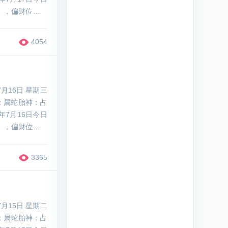
），偏财位在正
、金元宝等招财
4054
月16日 星期三
：属蛇胎神：占
年7月16日今日
），偏财位在西
、貔貅等招财吉
3365
月15日 星期二
：属蛇胎神：占