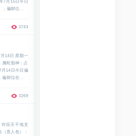
年7月15日今日
），偏财位在正
、铜钱等招财吉
3743
月14日 星期一
：属蛇胎神：占
7月14日今日偏
，偏财位在西南
聚宝盆等招财吉
3269
，对应天干地支
色（贵人色）：