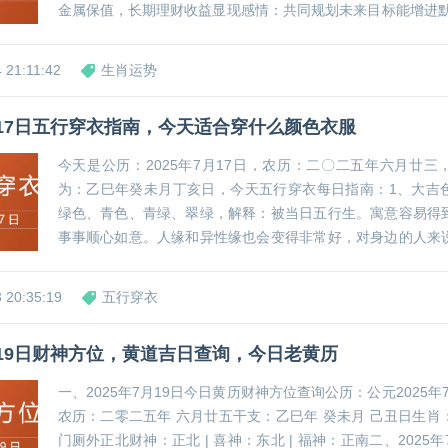
金属保值，长期理财收益显现感情：共同规划未来目标能增进默契
面临突发挑战，展现领导力可化解危机财运：大宗消费建议延
研感情：给伴侣留足私人空间能减少摩擦🐰 兔...
 21:11:42
生肖运势
7月17日五行穿衣指南，今天适合穿什么颜色衣服
今天是公历：2025年7月17日，农历：二〇二五年六月廿三
为：乙巳年癸未月丁亥日，今天五行穿衣每日指南：1、大吉
绿色、青色、青绿、翠绿，解释：被当日五行生。寓意容易得
事事顺心如意。人缘和异性缘也会变得非常好，对身边的人来
力。可以借助五行的影响，充分发挥自己的才能。2、次吉色
色、蓝色，寓意：与当日五行同。寓意幸运眷顾，...
 20:35:19
五行穿衣
7月19日财神方位，黄道吉日查询，今日老黄历
一、2025年7月19日今日黄历财神方位查询公历：公元2025年7
农历：二零二五年 六月廿五干支：乙巳年 癸未月 己丑日生肖
门厕外正北财神：正北 | 喜神：东北 | 福神：正南二、2025年