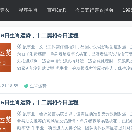
行穿衣
星座生肖
百科知识
今日五行穿衣指南
19
7月16日生肖运势，十二属相今日运程
🐭 鼠事业：文书工作需仔细核对，易因小失误影响进度财运：
为面子消费感情：单身者易遇年长桃花，已婚者注意说话语气🐮
划推进顺利，适合申请资源支持财运：适合稳健理财，忌跟风
做家务能增进默契🐯 虎事业：突发状况考验应变能力，保持冷
出暂缓，先做市场比价感情：给伴侣独立空间能避免争执🐰 兔
可，但需完善执行细节财运：副业收入增加，...
 21:18:58
生肖运势
7月15日生肖运势，十二属相今日运程
🐭 鼠事业：会议发言易获赏识，但需提前准备充分数据财运：
参与朋友推荐的高风险投资感情：单身者职场易遇桃花，已婚
频率🐮 牛事业：项目进入关键阶段，团队协作效率显著提升财