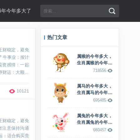
96年今年多大了
热门文章
正财稳定，避免
属猴的今年多大，
 牛事业：按计
生肖属猴的今年多
投资感情：一起
少岁
718556
静财运：大额支
事业：创意获认
属马的今年多大，
10121
生肖属马的今年多
少岁
695485
属兔的今年多大，
正财稳定，避免
生肖属兔的今年多
者注意保持沟通
少岁
660457
运：适合购买贵