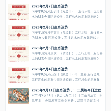
2026年2月7日生肖运势
丙午年庚寅月壬子日（黄道日）， 五行水旺，五行喜
水的朋友今日际遇较佳，五行忌火的朋友际遇略为走
低。生肖龙今天生肖龙财运佳，可能收到奖金红包，
2026年2月6日生肖运势
以至于自身喜气洋洋，喜上眉梢。今天人脉会比较
好，团队协...
丙午年庚寅月辛亥日（黑道日）五行水旺，五行喜水
的朋友今日际遇较佳，五行忌水的朋友际遇略为走
低。生肖兔今天生肖兔会在朋友圈中脱颖而出，会特
2026年2月5日生肖运势
别得到朋友们的关注和认可，你们也想和身边的朋友
多多互动，人际运有所提...
丙午年庚寅月庚戌日（黄道日），五行土旺，五行喜
土的朋友今日际遇较佳，五行忌土的朋友际遇略为走
低。生肖虎今天生肖虎有机会遇到志同道合的伙伴。
2026年2月4日生肖运势
协作可以帮你减轻很多麻烦和压力，你需要努力维持
你的人脉，让他们成为...
丙午年庚寅月己酉日（黑道日）今日立春 五行金旺，
五行喜金的朋友今日际遇较佳，五行忌金的朋友际遇
略为走低。生肖牛今天生肖牛在进行艺术创作时也会
2025年9月11日生肖运势，十二属相今日运程
获得更多的灵感以及良好的执行能力，可以将自己的
创意构想...
2025年9月11日（农历七月二十）十二生肖运势：🐭
鼠事业：会议发言需准备充分，易获得关键支持财
运：正财稳定，避免为面子请客消费感情：单身者职
场易遇桃花，已婚者注意沟通方式🐮 牛事业：项目推