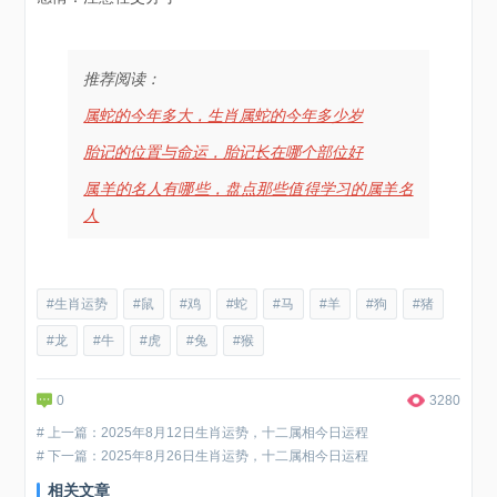
推荐阅读：
属蛇的今年多大，生肖属蛇的今年多少岁
胎记的位置与命运，胎记长在哪个部位好
属羊的名人有哪些，盘点那些值得学习的属羊名
人
#生肖运势
#鼠
#鸡
#蛇
#马
#羊
#狗
#猪
#龙
#牛
#虎
#兔
#猴
0
3280
# 上一篇：2025年8月12日生肖运势，十二属相今日运程
# 下一篇：2025年8月26日生肖运势，十二属相今日运程
相关文章