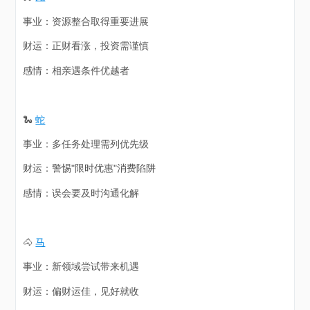
事业：资源整合取得重要进展
财运：正财看涨，投资需谨慎
感情：相亲遇条件优越者
🐍
蛇
事业：多任务处理需列优先级
财运：警惕"限时优惠"消费陷阱
感情：误会要及时沟通化解
🐴
马
事业：新领域尝试带来机遇
财运：偏财运佳，见好就收