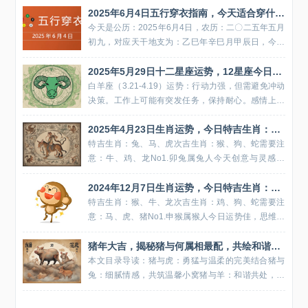
2025年6月4日五行穿衣指南，今天适合穿什么颜色衣服
今天是公历：2025年6月4日，农历：二〇二五年五月
初九，对应天干地支为：乙巳年辛巳月甲辰日，今天
五行穿衣每日指南：1、大吉色（贵人色）：白色、银
2025年5月29日十二星座运势，12星座今日幸运色
色、灰色、米白，解释：被当日五行生。寓意容易得
到贵人的帮助...
白羊座（3.21-4.19）运势：行动力强，但需避免冲动
决策。工作上可能有突发任务，保持耐心。感情上主
动沟通能化解误会。幸运色：红色金牛座（4.20-5.2
2025年4月23日生肖运势，今日特吉生肖：兔、马、虎
0）运势：财务方面有小惊喜，适合规划储蓄。职场
中...
特吉生肖：兔、马、虎次吉生肖：猴、狗、蛇需要注
意：牛、鸡、龙No1.卯兔属兔人今天创意与灵感丰
富，能收获众人的认可和赞扬，前景一片大好。适合
2024年12月7日生肖运势，今日特吉生肖：猴、牛、龙
聚会谈合作，由于对美的品味很敏锐，再加上自己的
品位不俗，想不出众...
特吉生肖：猴、牛、龙次吉生肖：鸡、狗、蛇需要注
意：马、虎、猪No1.申猴属猴人今日运势佳，思维敏
捷，数字敏感，财务佳，事业进展顺利，效率高。适
猪年大吉，揭秘猪与何属相最配，共绘和谐美满图
宜家庭出游，幸福环绕，烦恼不顺远离。No2.丑牛属
牛人今日事事...
本文目录导读：猪与虎：勇猛与温柔的完美结合猪与
兔：细腻情感，共筑温馨小窝猪与羊：和谐共处，共
享宁静时光猪与龙：互补优势，共创辉煌未来在中国
悠久的传统文化中，生肖文化占据着举足轻重的地